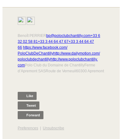
Benoît PERRIER
bp@poloclubchantilly.com
+33 6
32 02 58 81
+33 3 44 64 47 67
+33 3 44 64 47
66
https://www.facebook.com/
PoloClubDeChantilly
http://www.dailymotion.com/
poloclubdechantilly
http://www.poloclubchantilly.
com
Polo Club du Domaine de ChantillyFerme
d’Apremont SASRoute de Verneuil60300 Apremont
Like
Tweet
Forward
Preferences
|
Unsubscribe