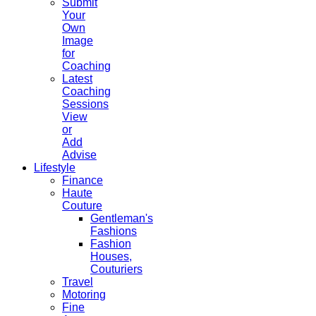
Submit
Your
Own
Image
for
Coaching
Latest
Coaching
Sessions
View
or
Add
Advise
Lifestyle
Finance
Haute
Couture
Gentleman's
Fashions
Fashion
Houses,
Couturiers
Travel
Motoring
Fine