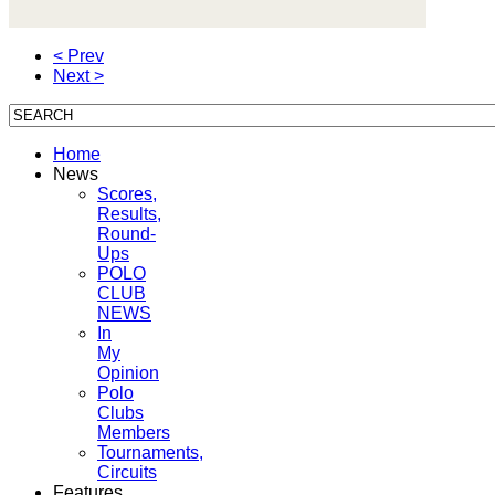
< Prev
Next >
Home
News
Scores,
Results,
Round-
Ups
POLO
CLUB
NEWS
In
My
Opinion
Polo
Clubs
Members
Tournaments,
Circuits
Features