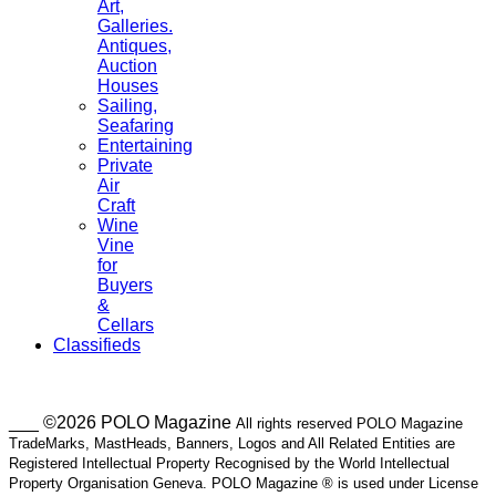
Art,
Galleries.
Antiques,
Auction
Houses
Sailing,
Seafaring
Entertaining
Private
Air
Craft
Wine
Vine
for
Buyers
&
Cellars
Classifieds
___ ©2026 POLO Magazine
All rights reserved POLO Magazine
TradeMarks, MastHeads, Banners, Logos and All Related Entities are
Registered Intellectual Property Recognised by the World Intellectual
Property Organisation Geneva. POLO Magazine ® is used under License