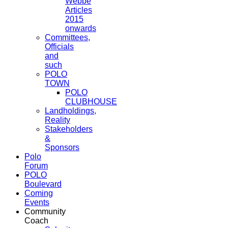
Webbe
Articles
2015
onwards
Committees,
Officials
and
such
POLO
TOWN
POLO
CLUBHOUSE
Landholdings,
Reality
Stakeholders
&
Sponsors
Polo
Forum
POLO
Boulevard
Coming
Events
Community
Coach