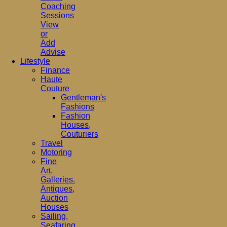
Coaching
Sessions
View
or
Add
Advise
Lifestyle
Finance
Haute
Couture
Gentleman's
Fashions
Fashion
Houses,
Couturiers
Travel
Motoring
Fine
Art,
Galleries.
Antiques,
Auction
Houses
Sailing,
Seafaring