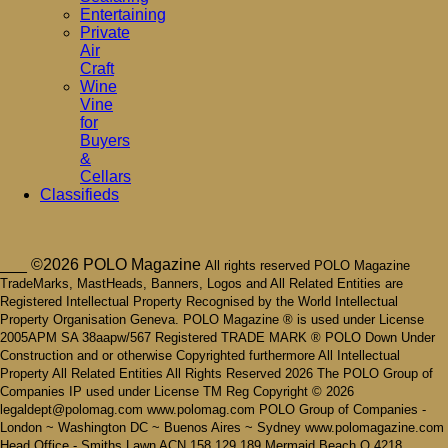
Entertaining
Private
Air
Craft
Wine
Vine
for
Buyers
&
Cellars
Classifieds
___ ©2026 POLO Magazine
All rights reserved POLO Magazine
TradeMarks, MastHeads, Banners, Logos and All Related Entities are
Registered Intellectual Property Recognised by the World Intellectual
Property Organisation Geneva. POLO Magazine ® is used under License
2005APM SA 38aapw/567 Registered TRADE MARK ® POLO Down Under
Construction and or otherwise Copyrighted furthermore All Intellectual
Property All Related Entities All Rights Reserved 2026 The POLO Group of
Companies IP used under License TM Reg Copyright © 2026
legaldept@polomag.com www.polomag.com POLO Group of Companies -
London ~ Washington DC ~ Buenos Aires ~ Sydney www.polomagazine.com
Head Office - Smiths Lawn ACN 158 129 189 Mermaid Beach Q 4218