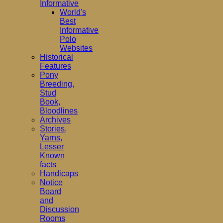
Informative
World's
Best
Informative
Polo
Websites
Historical
Features
Pony
Breeding,
Stud
Book,
Bloodlines
Archives
Stories,
Yarns,
Lesser
Known
facts
Handicaps
Notice
Board
and
Discussion
Rooms