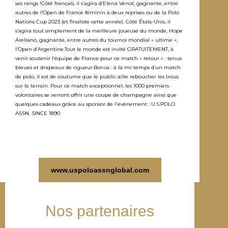
ses rangs !Côté français, il s’agira d’Elena Venot, gagnante, entre
autres de l’Open de France féminin à deux reprises ou de la Polo
Nations Cup 2023 (et finaliste cette année). Côté États-Unis, il
s’agira tout simplement de la meilleure joueuse du monde, Hope
Arellano, gagnante, entre autres du tournoi mondial « ultime »,
l’Open d’Argentine.Tout le monde est invité GRATUITEMENT, à
venir soutenir l’équipe de France pour ce match « retour » : tenus
bleues et drapeaux de rigueur.Bonus : à la mi-temps d’un match
de polo, il est de coutume que le public aille reboucher les trous
sur le terrain. Pour ce match exceptionnel, les 1000 premiers
volontaires se verront offrir une coupe de champagne ainsi que
quelques cadeaux grâce au sponsor de l'événement : U.S.POLO
ASSN. SINCE 1890
www.uspoloassnglobal.com
Nos partenaires