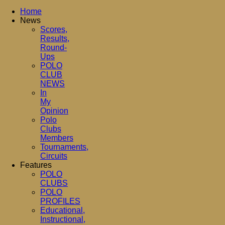
Home
News
Scores,
Results,
Round-
Ups
POLO
CLUB
NEWS
In
My
Opinion
Polo
Clubs
Members
Tournaments,
Circuits
Features
POLO
CLUBS
POLO
PROFILES
Educational,
Instructional,