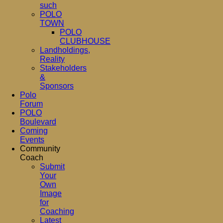
such
POLO
TOWN
POLO
CLUBHOUSE
Landholdings,
Reality
Stakeholders
&
Sponsors
Polo
Forum
POLO
Boulevard
Coming
Events
Community
Coach
Submit
Your
Own
Image
for
Coaching
Latest