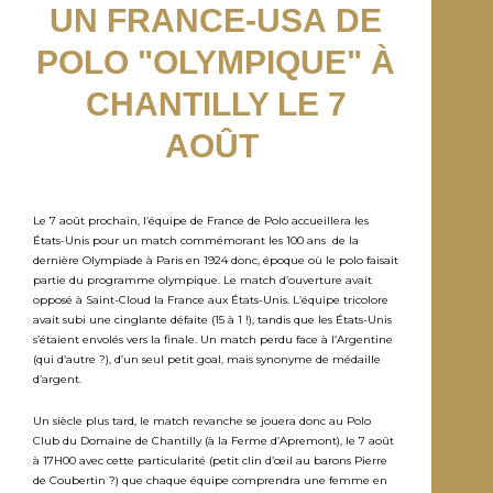
UN FRANCE-USA DE
POLO "OLYMPIQUE" À
CHANTILLY LE 7
AOÛT
Le 7 août prochain, l’équipe de France de Polo accueillera les
États-Unis pour un match commémorant les 100 ans de la
dernière Olympiade à Paris en 1924 donc, époque où le polo faisait
partie du programme olympique. Le match d’ouverture avait
opposé à Saint-Cloud la France aux États-Unis. L’équipe tricolore
avait subi une cinglante défaite (15 à 1 !), tandis que les États-Unis
s’étaient envolés vers la finale. Un match perdu face à l’Argentine
(qui d’autre ?), d’un seul petit goal, mais synonyme de médaille
d’argent.
Un siècle plus tard, le match revanche se jouera donc au Polo
Club du Domaine de Chantilly (à la Ferme d’Apremont), le 7 août
à 17H00 avec cette particularité (petit clin d’œil au barons Pierre
de Coubertin ?) que chaque équipe comprendra une femme en